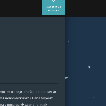
Добавить в
закладки
ляются в родителей, превращая их
бует невозможного? Папа бурчит:
ка с воплем «Надень тапки!»