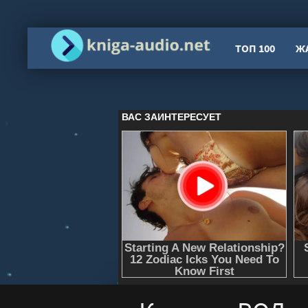
ТОП 100
Ж