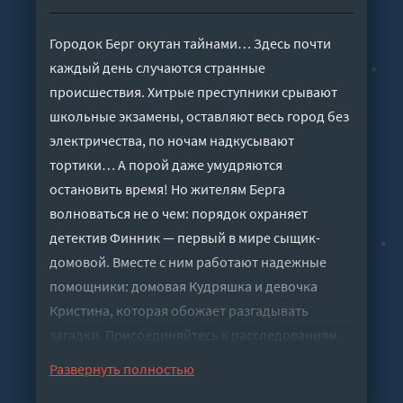
Городок Берг окутан тайнами… Здесь почти
каждый день случаются странные
происшествия. Хитрые преступники срывают
школьные экзамены, оставляют весь город без
электричества, по ночам надкусывают
тортики… А порой даже умудряются
остановить время! Но жителям Берга
волноваться не о чем: порядок охраняет
детектив Финник — первый в мире сыщик-
домовой. Вместе с ним работают надежные
помощники: домовая Кудряшка и девочка
Кристина, которая обожает разгадывать
загадки. Присоединяйтесь к расследованиям
самых громких дел детектива Финника!
Развернуть полностью
Слушать аудиокнигу "Детектив Финник. Про