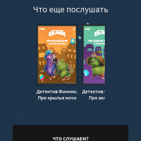
Что еще послушать
Детектив Финник.
Детектив Финник.
Детек
Про крылья ночи
Про зелёное
Про
и другие истории
вторжение и
рас
другие истории
друг
ЧТО СЛУШАЕМ?