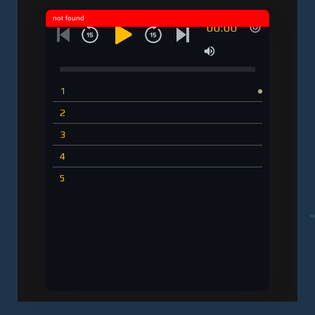
not found
00:00
1
2
3
4
5