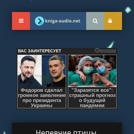
Непевчие птицы.