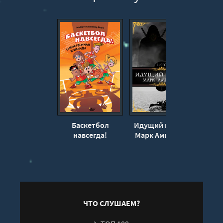
Баскетбол
Идущий в тени -
навсегда!
Марк Амврелий
при
Таинственная
команда -
За
Альберто
Касамайор Отеро
ЧТО СЛУШАЕМ?