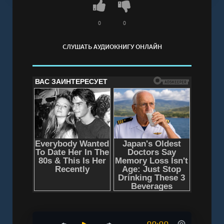
история о футболе, дружбе и о том, как из
разных характеров и талантов складывается
0
0
настоящая команда.Для среднего школьного
СЛУШАТЬ АУДИОКНИГУ ОНЛАЙН
возраста.
Слушать аудиокнигу "Первый турнир - Основа»
Студия" онлайн бесплатно без регистрации -
полная версия