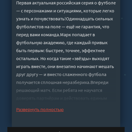
Первая актуальная российская серия о футболе
— с персонажами и ситуациями, которые легко
узнать и почувствовать!Одиннадцать сильных
футболистов на поле — ещё не гарантия, что
перед вами команда.Марк попадает в
футбольную академию, где каждый привык
быть первым: быстрее, точнее, эффектнее
остальных. Но когда такие «звёзды» выходят
играть вместе, они внезапно начинают мешать
друг другу — и вместо слаженного футбола
получается сплошная неразбериха.Впереди
решающий матч. Если ребята не научатся
доверять партнёрам и действовать единым
целым, команда рискует распасться ещё до
Развернуть полностью
финального свистка.Сумеет ли Марк помочь им
стать сильнее — или каждый так и останется
играть только за себя?Живая, стремительная