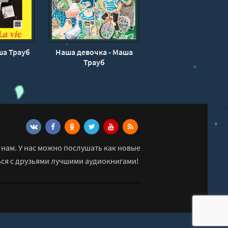
аша Трауб
Наша девочка - Маша
Трауб
нам. У нас можно послушать как новые
ься с друзьями лучшими аудиокнигами!