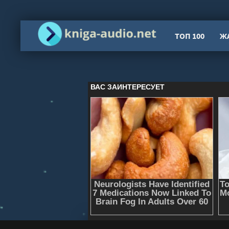
ТОП 100
Ж