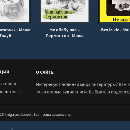
агаемых - Маша
Моя бабушка –
Вся la vie - М
Трауб
Лермонтов - Маша
Трауб
ЦИЯ
О САЙТЕ
денциальности
Интересуют новинки мира литературы? Вам к 
адателям
так и старые аудиокниги. Выбрать и поделит
026 kniga-audio.net. Все права защищены.