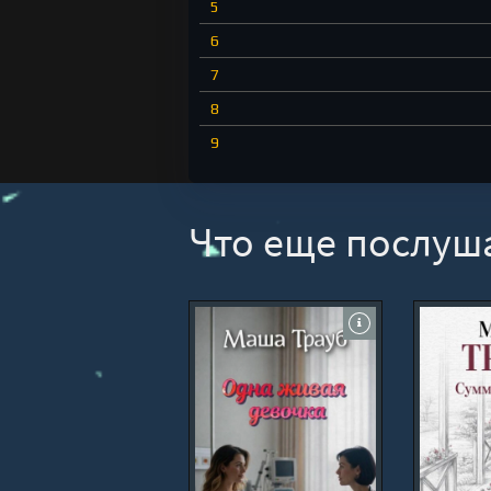
5
6
7
8
9
10
Что еще послуш