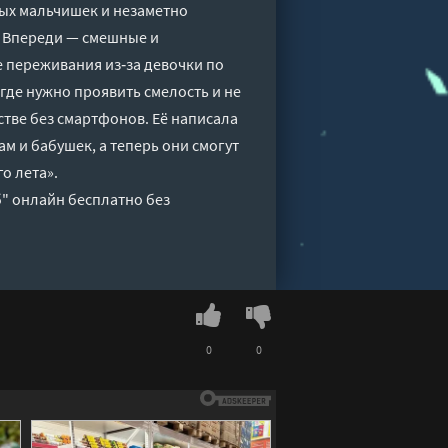
ных мальчишек и незаметно
. Впереди — смешные и
е переживания из‑за девочки по
где нужно проявить смелость и не
тстве без смартфонов. Её написала
м и бабушек, а теперь они смогут
о лета».
б" онлайн бесплатно без
0
0