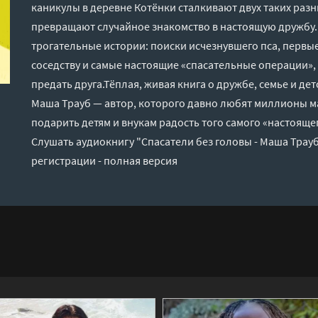
каникулы в деревне Котёнки сталкивают двух таких раз
превращают случайное знакомство в настоящую дружбу
трогательные истории: поиски исчезнувшего пса, первы
соседству и самые настоящие «спасательные операции», 
предать друга.Тёплая, живая книга о дружбе, семье и де
Маша Трауб — автор, которого давно любят миллионы ма
подарить детям и внукам радость того самого «настоящег
Слушать аудиокнигу "Спасатели без головы - Маша Трау
регистрации - полная версия