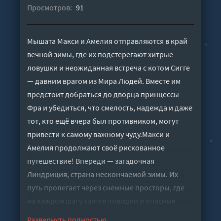
Просмотров:
91
Мышата Макси и Амелия отправляются в край
вечной зимы, где их подстерегают хитрые
ловушки и неожиданная встреча с котом Сигге
— давним врагом из Мира Людей. Вместе им
предстоит добраться до дворца принцессы
Фра и убедиться, что смелость, надежда и даже
тот, кто ещё вчера был противником, могут
привести к самому важному чуду.Макси и
Амелия продолжают своё рискованное
путешествие! Впереди — загадочная
Линдриция, страна нескончаемой зимы. Их
путь пролегает через снежные просторы, где
на каждом шагу таятся ловушки и опасные
создания, в том числе Галах. Но в самый
Развернуть полностью