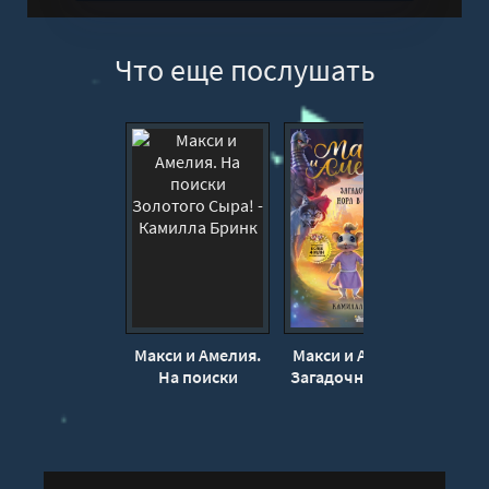
11
Что еще послушать
12
13
14
15
Макси и Амелия.
Макси и Амелия.
Та
На поиски
Загадочная нора
мо
Золотого Сыра! -
в стене - Камилла
Ам
Камилла Бринк
Бринк