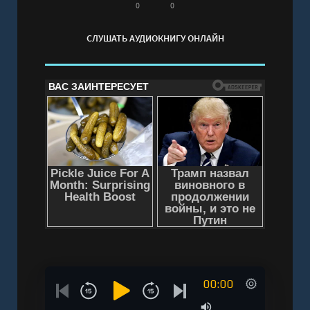
и участие других людей помогают исцелиться
0
0
— и ее хочется дочитать до последней
СЛУШАТЬ АУДИОКНИГУ ОНЛАЙН
страницы.
Слушать аудиокнигу "Мои яблочные дни -
Мелисса Да Коста" онлайн бесплатно без
регистрации - полная версия
00:00