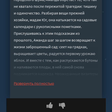
не хватало после пережитой трагедии: тишину
и одиночество. Разбирая вещи прежней
хозяйки, мадам Юг, она натыкается на садовые
календари с рукописными пометками.
Прислушиваясь к этим подсказкам из
прошлого, Аманда шаг за шагом возвращает к
жизни заброшенный сад: сеет на грядках,
выращивает цветы, радуется первому урожаю
яблок. И вместе с тем, как распускаются бутоны
и наливаются плоды, в ней самой снова
поднимается надежда. Неожиданные визитеры
и знакомство с местными жителями — новые
Развернуть полностью
встречи постепенно придают ее дням смысл и
тепло. Мелисса Да Коста, чей узнаваемый голос
полюбился читателям во многих странах,
написала светлую историю о том, как природа