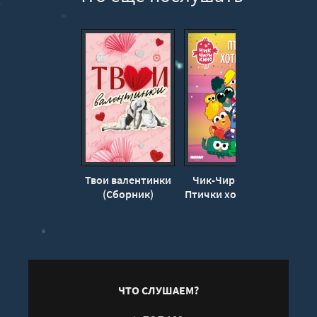
Твои валентинки
Чик-Чирикино.
(Сборник)
Птички хоть куда!
А
- Коллектив
В
авторов
ЧТО СЛУШАЕМ?