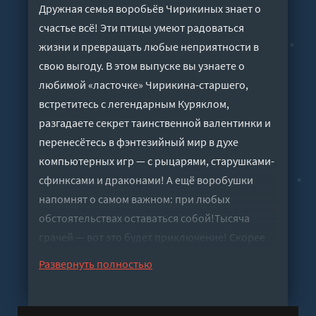
Дружная семья воробьёв Чирикиных знает о
счастье всё! Эти птицы умеют радоваться
жизни и превращать любые неприятности в
свою выгоду. В этом выпуске вы узнаете о
любимой «ласточке» Чирикина-старшего,
встретитесь с легендарным Куряклом,
разгадаете секрет таинственной валентинки и
перенесётесь в фэнтезийный мир в духе
компьютерных игр — с рыцарями, старушками-
сфинксами и драконами! А ещё воробушки
напомнят о самом важном: при любых
обстоятельствах оставаться собой!Тысяча
грачей — вот это будет приключение! Скорее
включайте аудиокнигу о забавных пернатых —
Развернуть полностью
и пусть никакой Чёрный Рыцарь вас не
страшит!
Слушать аудиокнигу "Чик-Чирикино.