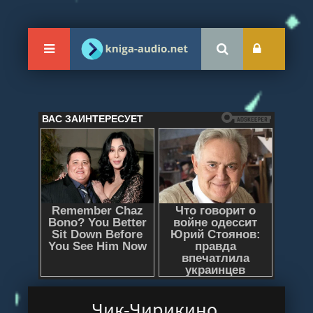
Чик-Чирикино.