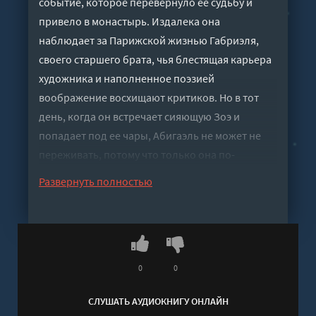
событие, которое перевернуло ее судьбу и
привело в монастырь. Издалека она
наблюдает за Парижской жизнью Габриэля,
своего старшего брата, чья блестящая карьера
художника и наполненное поэзией
воображение восхищают критиков. Но в тот
день, когда он встречает сияющую Зоэ и
попадает под ее чары, Абигаэль не может не
переживать, потому что только она по-
настоящему знает своего брата…
Развернуть полностью
Слушать аудиокнигу "Последняя спичка - Варей
Мари" онлайн бесплатно без регистрации -
полная версия
0
0
СЛУШАТЬ АУДИОКНИГУ ОНЛАЙН