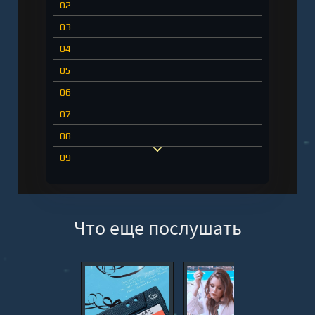
02
03
04
05
06
07
08
09
10
11
Что еще послушать
12
13
14
15
16