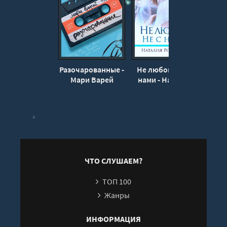
17
18
19
20
Разочарованные -
Не любовь. Не с
Из 
21
Мари Варей
нами - Наталия
Суртс
Романова
22
23
24
25
26
ЧТО СЛУШАЕМ?
27
ТОП 100
28
Жанры
29
30
ИНФОРМАЦИЯ