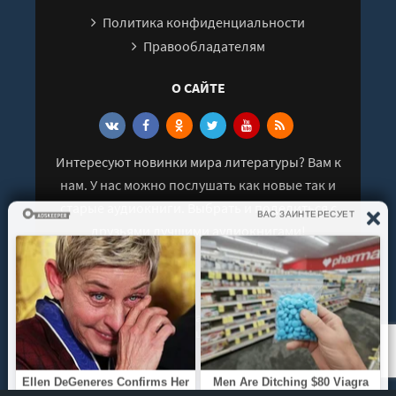
31
Политика конфиденциальности
32
Правообладателям
33
О САЙТЕ
34
35
36
Интересуют новинки мира литературы? Вам к
37
нам. У нас можно послушать как новые так и
38
старые аудиокниги. Выбрать и поделиться с
39
друзьями лучшими аудиокнигами!
40
41
42
© 2021 - 2026 kniga-audio.net. Все права
защищены.
43
44
45