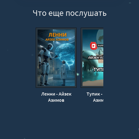
Что еще послушать
Ленни - Айзек
Тупик - Айзек
Брати
Азимов
Азимов