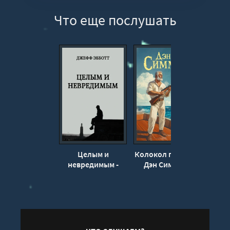
Лютая зима_11
Что еще послушать
Лютая зима_12
Целым и
Колокол по Хэму -
Черно
невредимым -
Дэн Симмонс
Мар
Джефф Эбботт