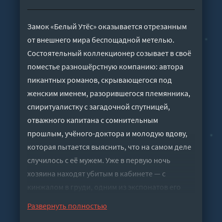
Замок «Белый Утёс» оказывается отрезанным
от внешнего мира беспощадной метелью.
Состоятельный коллекционер созывает в своё
поместье разношёрстную компанию: автора
пикантных романов, скрывающегося под
женским именем, разорившегося племянника,
спиритуалистку с загадочной спутницей,
отважного капитана с сомнительным
прошлым, учёного-доктора и молодую вдову,
которая пытается выяснить, что на самом деле
случилось с её мужем. Уже в первую ночь
хозяина находят убитым в кабинете — с
кинжалом в груди, одним из экспонатов его
мрачного собрания. Когда буря заваливает
Развернуть полностью
подъезд к замку и обрывает телефон,