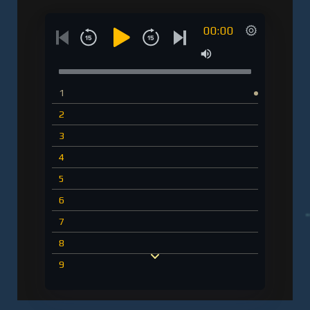
&quot;Белый утес&quot; - Сладкая Арман"
00:00
онлайн бесплатно без регистрации - полная
версия
1
2
3
4
5
6
7
8
9
10
11