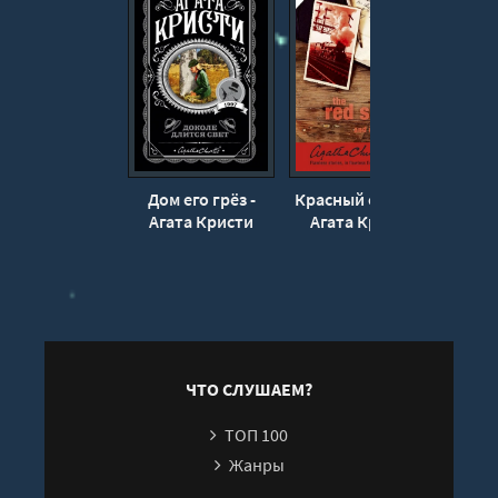
Дом его грёз -
Красный сигнал -
Крас
Агата Кристи
Агата Кристи
Цветы
Ага
ЧТО СЛУШАЕМ?
ТОП 100
Жанры