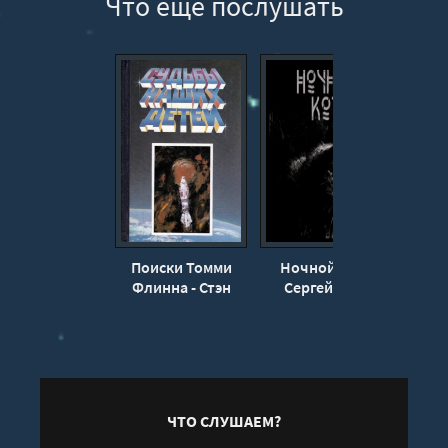
Что еще послушать
Поиски Томми
Ночной кот -
Недо
Флинна - Стэн
Сергей Стэн
Ст
Барстоу
ЧТО СЛУШАЕМ?