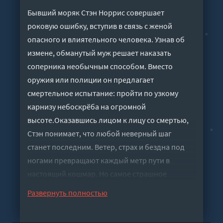
Бывший моряк Стэн Норрис совершает
роковую ошибку, вступив в связь с женой
опасного и влиятельного человека. Узнав об
измене, обманутый муж решает наказать
соперника необычным способом. Вместо
оружия или полиции он предлагает
смертельное испытание: пройти по узкому
карнизу небоскрёба на огромной
высоте.Оказавшись лицом к лицу со смертью,
Стэн понимает, что любой неверный шаг
станет последним. Ветер, страх и бездна под
ногами превращают каждый метр пути в
настоящий кошмар. Но самое страшное
испытание ждёт его не на карнизе, а после
Развернуть полностью
него.
Слушать аудиокнигу "Карниз - Кинг Стивен"