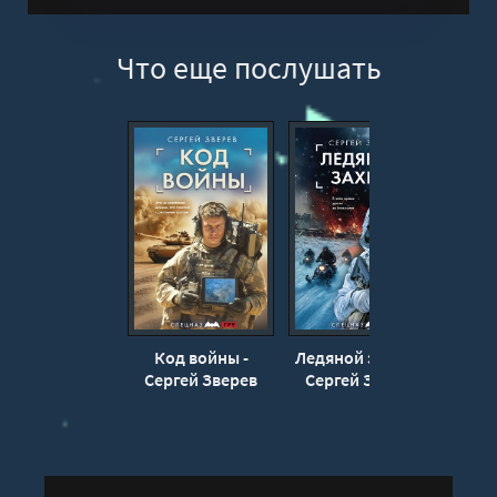
Что еще послушать
Код войны -
Ледяной захват -
О
Сергей Зверев
Сергей Зверев
арте