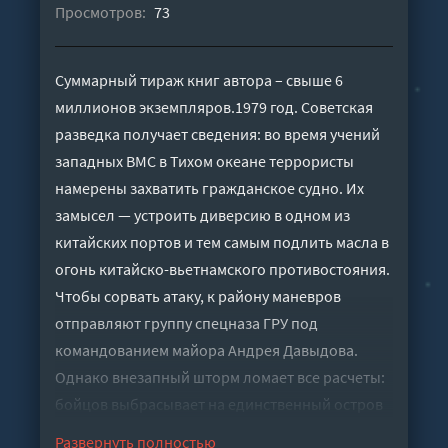
Просмотров:
73
Суммарный тираж книг автора – свыше 6
миллионов экземпляров.1979 год. Советская
разведка получает сведения: во время учений
западных ВМС в Тихом океане террористы
намерены захватить гражданское судно. Их
замысел — устроить диверсию в одном из
китайских портов и тем самым подлить масла в
огонь китайско-вьетнамского противостояния.
Чтобы сорвать атаку, к району маневров
отправляют группу спецназа ГРУ под
командованием майора Андрея Давыдова.
Однако внезапный шторм ломает все расчеты:
бойцов выбрасывает на единственный остров
в округе. По злой случайности туда же
Развернуть полностью