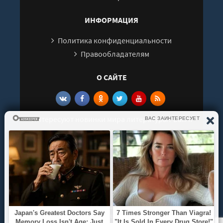
29
ИНФОРМАЦИЯ
30
Политика конфиденциальности
31
Правообладателям
О САЙТЕ
Интересуют новинки мира литературы? Вам к
нам. У нас можно послушать как новые так и
старые аудиокниги. Выбрать и поделиться с
друзьями лучшими аудиокнигами!
© 2021 - 2026 kniga-audio.net. Все права
защищены.