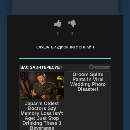
кто-то захотел отравить идеальную женушку…
Слушать аудиокнигу "Смерть идеальной
женушки - М. С. Битон" онлайн бесплатно без
регистрации - полная версия
0
0
СЛУШАТЬ АУДИОКНИГУ ОНЛАЙН