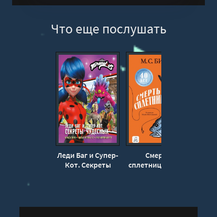
Что еще послушать
Леди Баг и Супер-
Смерть
Смер
Кот. Секреты
сплетницы - М. С.
М.
Чудесных - Дина
Битон
Афанасьева