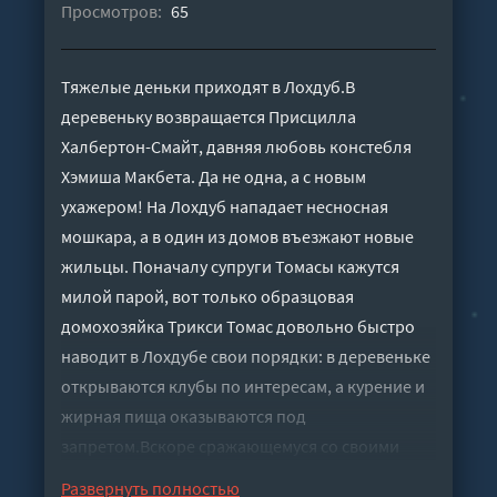
Просмотров:
65
Тяжелые деньки приходят в Лохдуб.В
деревеньку возвращается Присцилла
Халбертон-Смайт, давняя любовь констебля
Хэмиша Макбета. Да не одна, а с новым
ухажером! На Лохдуб нападает несносная
мошкара, а в один из домов въезжают новые
жильцы. Поначалу супруги Томасы кажутся
милой парой, вот только образцовая
домохозяйка Трикси Томас довольно быстро
наводит в Лохдубе свои порядки: в деревеньке
открываются клубы по интересам, а курение и
жирная пища оказываются под
запретом.Вскоре сражающемуся со своими
чувствами Хэмишу предстоит новое дело, ведь
Развернуть полностью