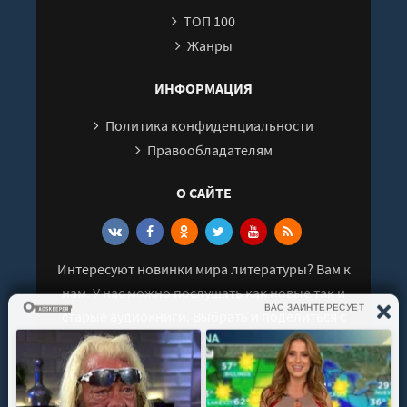
ТОП 100
Часть 3. Глава 27
Жанры
Часть 3. Глава 28
Часть 3. Глава 29
ИНФОРМАЦИЯ
Часть 3. Глава 30
Политика конфиденциальности
Часть 3. Глава 31
Правообладателям
Часть 3. Глава 32
О САЙТЕ
Часть 3. Глава 33
Эпилог
Интересуют новинки мира литературы? Вам к
нам. У нас можно послушать как новые так и
старые аудиокниги. Выбрать и поделиться с
друзьями лучшими аудиокнигами!