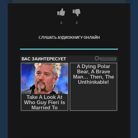
противопоставить, чтобы добиться любви и
свободы.
Слушать аудиокнигу "Тень моей сестры -
0
0
Дженюари Гилкрист" онлайн бесплатно без
СЛУШАТЬ АУДИОКНИГУ ОНЛАЙН
регистрации - полная версия