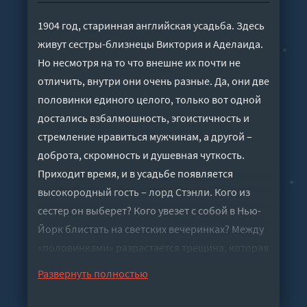
1904 год, старинная английская усадьба. Здесь
живут сестры-близнецы Виктория и Аделаида.
Но несмотря на то что внешне их почти не
отличить, внутри они очень разные. Да, они две
половинки единого целого, только вот одной
достались взбалмошность, эгоистичность и
стремление нравиться мужчинам, а другой –
доброта, скромность и душевная чуткость.
Приходит время, и в усадьбе появляется
высокородный гость – лорд Стэнли. Кого из
сестер он выберет? Кого увезет с собой в Нью-
Йорк блистать на светских вечеринках? Между
«половинками» разрастается трещина, которая
со временем превращается в пропасть. Время
Развернуть полностью
покажет, на что одна из них готова пойти ради
денег и статуса, а что другая может ей