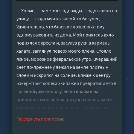
— Холмс, — заметил я однажды, глядя в окно на
улицу, — сюда мчится какой-то безумец.
Удивительно, что близкие позволяют ему
одному выходить из дома. Мой приятель вяло
поднялся с кресла и, засунув руки в карманы
халата, заглянул поверх моего плеча. Стояло
ясное, морозное февральское утро. Вчерашний
снег по-прежнему лежал на земле плотным
слоем и искрился на солнце. Ближе к центру
Бэкер-стрит колёса экипажей превратили его в
грязно-бурую полосу, но по краям и на
приподнятых участках тротуара он оставался
таким же нетронуто белым, как сразу после
снегопада. Серые плиты были подметены и
Развернуть полностью
выскоблены, однако всё равно оставались
коварно скользкими, поэтому прохожих в тот