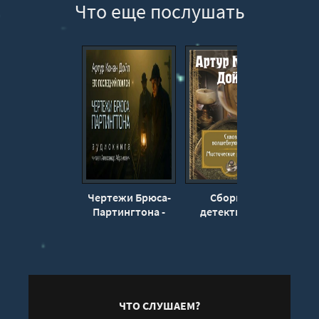
Что еще послушать
Чертежи Брюса-
Сборник
Затер
Партингтона -
детективов -
Ар
Артур Конан
Артур Конан
Дойл
Дойл
ЧТО СЛУШАЕМ?