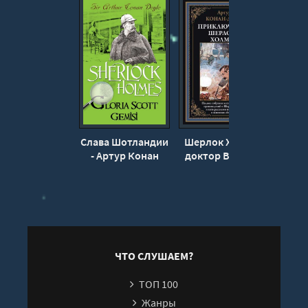
Слава Шотландии
Шерлок Холмс и
Уб
- Артур Конан
доктор Ватсон -
Окзо
Дойл
Артур Конан
Ко
Дойл
ЧТО СЛУШАЕМ?
ТОП 100
Жанры