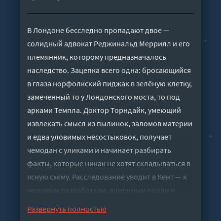
В Лондоне бесследно пропадают двое —
солидный адвокат Реджинальд Меррилл и его
племянник, которому предназначалось
наследство. Зацепка всего одна: бросающийся
в глаза норфолкский пиджак в зелёную клетку,
замеченный то у Лондонского моста, то под
арками Темпла. Доктор Торндайк, умеющий
извлекать смысл из пылинок, заломов материи
и едва уловимых несостыковок, получает
чемодан с уликами и начинает разбирать
факты, которые никак не хотят складываться в
ясную схему. Расследование уводит в Кент — к
меловым разработкам, ячменным полям и
таинственным подземным переходам, где цена
Развернуть полностью
промаха слишком высока.