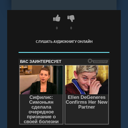
Слушать аудиокнигу "Загадка зеленого
пиджака - Ричард Остин Фримен" онлайн
бесплатно без регистрации - полная версия
0
0
СЛУШАТЬ АУДИОКНИГУ ОНЛАЙН