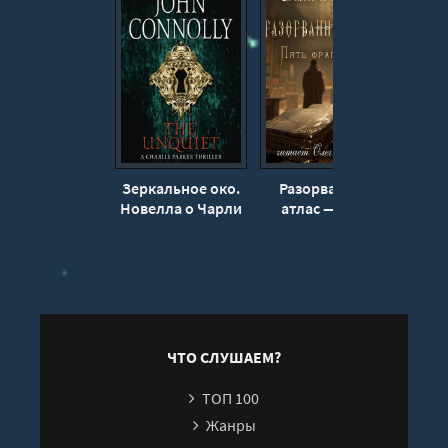
Зеркальное око.
Разорванный
Риту
Новелла о Чарли
атлас — пять
Джо
Паркере - Джон
фрагментов -
Коннолли
Джон Коннолли
ЧТО СЛУШАЕМ?
ТОП 100
Жанры