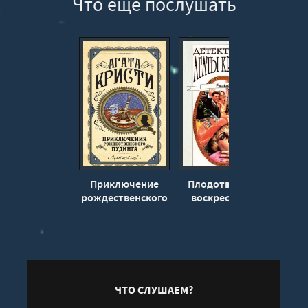
Что еще послушать
Приключение
Плодотворное
Расск
рождественского
воскресенье -
жив
пудинга - Агата
Агата Кристи
Кристи
ЧТО СЛУШАЕМ?