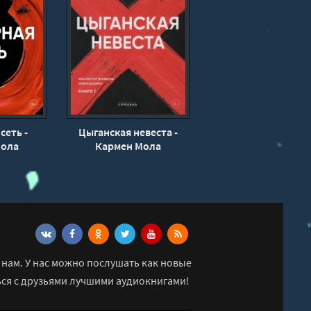
сеть -
Цыганская невеста -
Мола
Кармен Мола
нам. У нас можно послушать как новые
ься с друзьями лучшими аудиокнигами!