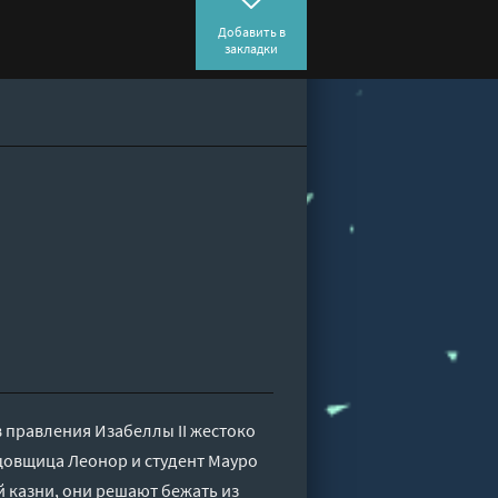
Добавить в
закладки
 правления Изабеллы II жестоко
нцовщица Леонор и студент Мауро
й казни, они решают бежать из