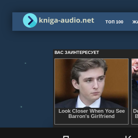
ТОП 100
Ж