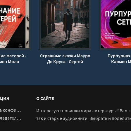
ие матерей -
Страшные сказки Мауро
Пурпурная 
мен Мола
Де Круса - Сергей
Кармен 
Штуренков
ЦИЯ
О САЙТЕ
денциальности
Интересуют новинки мира литературы? Вам к 
адателям
так и старые аудиокниги. Выбрать и поделит