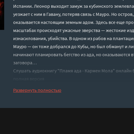
Испании. Леонор выходит замуж за кубинского землевлад
уезжает с ним в Гавану, потеряв связь с Мауро. Но остро
оказывается настоящим земным адом. Здесь все еще про
масштабах происходят ужасные зверства — жестокие изд
изнасилования, убийства. В одном из рабов на плантаци
Мауро — он тоже добрался до Кубы, но был обманут и 
начинают планировать бегство из ада, но оказываются 
заговора…
Слушать аудиокнигу "Пламя ада - Кармен Мола" онлайн 
полная версия
Развернуть полностью