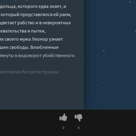
ельца, которого едва знает, и
в, который представлялся ей раем,
цветает рабство и в невероятных
евательства и пытки,
ях своего мужа Леонор узнает
лишен свободы. Влюбленные
втянуты в водоворот убийственного
бесплатно без регистрации -
0
0