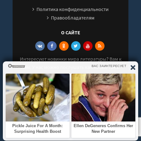
31
Политика конфиденциальности
32
Правообладателям
33
О САЙТЕ
Интересуют новинки мира литературы? Вам к
нам. У нас можно послушать как новые так и
старые аудиокниги. Выбрать и поделиться с
друзьями лучшими аудиокнигами!
© 2021 - 2026 kniga-audio.net. Все права
защищены.