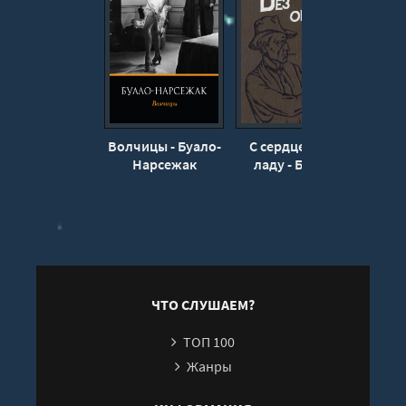
Волчицы - Буало-
С сердцем не в
Бр
Нарсежак
ладу - Буало-
Буал
Нарсежак
ЧТО СЛУШАЕМ?
ТОП 100
Жанры