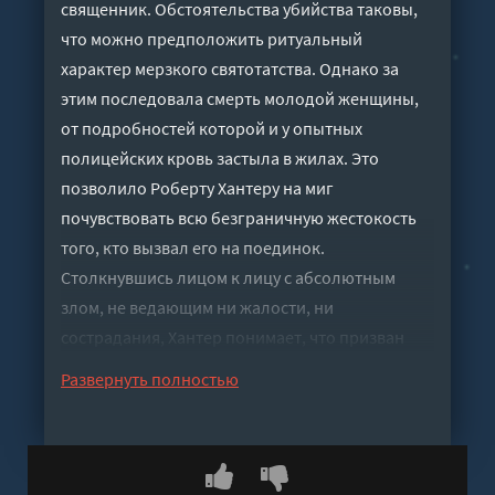
священник. Обстоятельства убийства таковы,
что можно предположить ритуальный
характер мерзкого святотатства. Однако за
этим последовала смерть молодой женщины,
от подробностей которой и у опытных
полицейских кровь застыла в жилах. Это
позволило Роберту Хантеру на миг
почувствовать всю безграничную жестокость
того, кто вызвал его на поединок.
Столкнувшись лицом к лицу с абсолютным
злом, не ведающим ни жалости, ни
сострадания, Хантер понимает, что призван
любой ценой остановить его…
Развернуть полностью
Слушать аудиокнигу "Экзекутор - Крис Картер"
онлайн бесплатно без регистрации - полная
версия