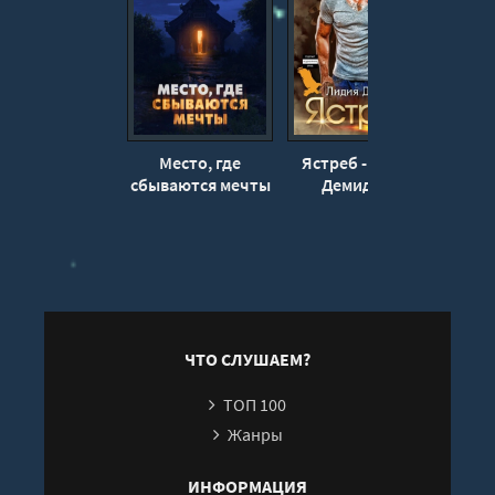
Место, где
Ястреб - Лидия
Сц
сбываются мечты
Демидова
титр
- Алексей
К
Корнелюк
ЧТО СЛУШАЕМ?
ТОП 100
Жанры
ИНФОРМАЦИЯ