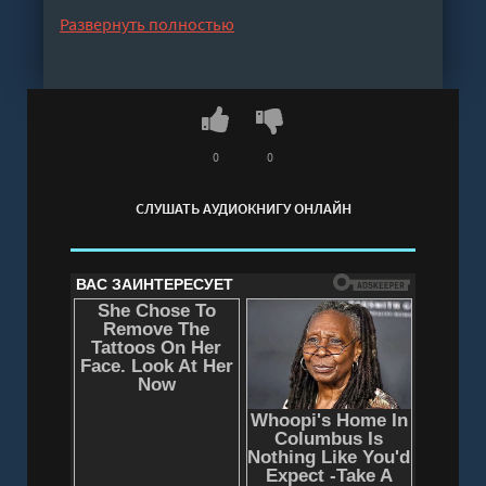
способность развиваться. Это практический
Развернуть полностью
маршрут, который позволяет выстроить новую
управленческую логику без давления,
выгорания и хаотичных реформ.
Слушать аудиокнигу "Когда рынок спит: Шесть
шагов руководителя в условиях стагнации -
0
0
Гукасян Мэри" онлайн бесплатно без
СЛУШАТЬ АУДИОКНИГУ ОНЛАЙН
регистрации - полная версия