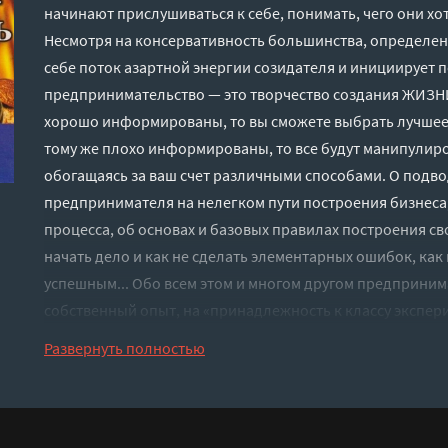
начинают прислушиваться к себе, понимать, чего они хо
Несмотря на консервативность большинства, определе
себе поток азартной энергии созидателя и инициирует п
предпринимательство — это творчество создания ЖИЗНИ
хорошо информированы, то вы сможете выбрать лучшее. 
тому же плохо информированы, то все будут манипулир
обогащаясь за ваш счет различными способами. О под
предпринимателя на нелегком пути построения бизнеса, 
процесса, об основах и базовых правилах построения свое
начать дело и как не сделать элементарных ошибок, как 
успешным... Обо всем этом и многом другом предприним
собственный опыт, на «принадлежность к классу экспер
перемен». В процессе написания книги основополагаю
Развернуть полностью
сочетается с реальными случаями из практики — как личн
знакомых и незнакомых, на которых стоит посмотреть, 
стоит прислушаться.
Слушать аудиокнигу "Как сделать бизнес в России и не 