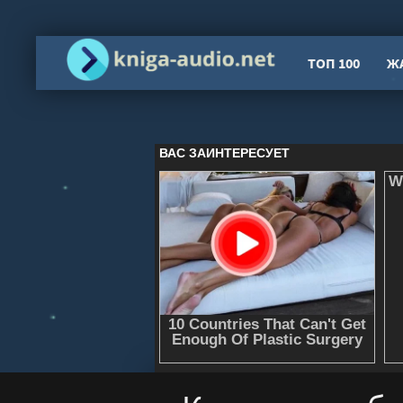
ТОП 100
Ж