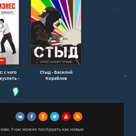
: с чего
Стыд - Василий
еуспеть -
Кораблев
ведев
нам. У нас можно послушать как новые