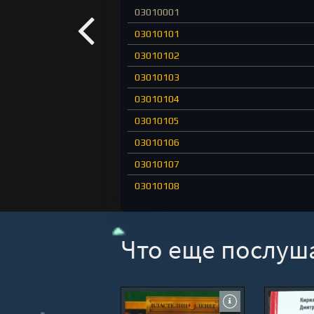
03010001
03010101
03010102
03010103
03010104
03010105
03010106
03010107
03010108
03010109
03010110
Что еще послуш
03010111
03010112
03010113