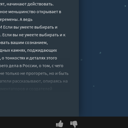
тят, начинают действовать.
нное меньшинство открывает в
еремены. А ведь
 Если вы умеете выбирать и
Если вы не умеете выбирать и к
овать вашим сознанием,
водных камнях, поджидающих
о тонкостях и деталях этого
го дела в России, о том, с чего
не только не прогореть, но и быть
атели рассказывают, опираясь на
иментаторов и создателей
щая информация гармонично
ой, так и друзей авторов, их
к мнению которых обязательно
прогореть - Кирилл Кириллов,