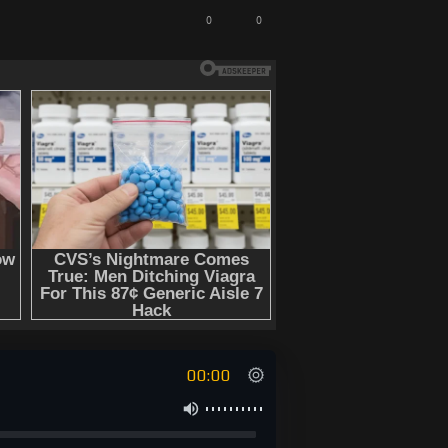
0
0
и - полная версия
00:00