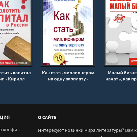
отить капитал
Как стать миллионером
Малый бизнес
ии - Кирилл
на одну зарплату -
начать, как пр
ов, Дмитрий
Кирилл Кириллов,
Артем Мед
рдерфер
Дмитрий Обердерфер
ЦИЯ
О САЙТЕ
денциальности
Интересуют новинки мира литературы? Вам к 