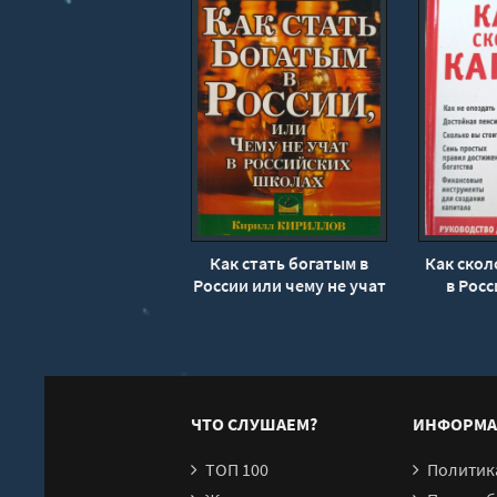
03010114
03010115
03010116
03010117
03010118
03010119
03010120
03010121
Как стать богатым в
Как скол
03010201
России или чему не учат
в Росс
в российских школах -
Кирилл
03010202
Кирилл Кириллов,
Обе
03010203
Дмитрий Обердерфер
03010204
03010205
ЧТО СЛУШАЕМ?
ИНФОРМА
03010206
ТОП 100
Политика конфи
03010207