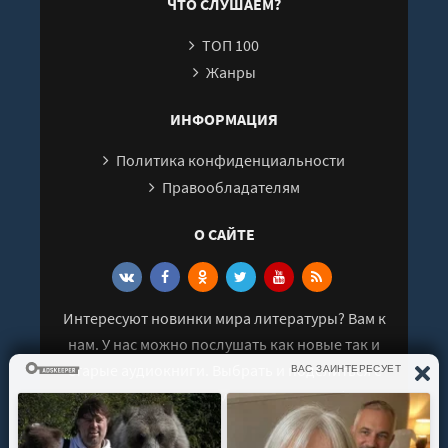
ЧТО СЛУШАЕМ?
26
ТОП 100
27
Жанры
28
ИНФОРМАЦИЯ
Политика конфиденциальности
Правообладателям
О САЙТЕ
Интересуют новинки мира литературы? Вам к
нам. У нас можно послушать как новые так и
старые аудиокниги. Выбрать и поделиться с
друзьями лучшими аудиокнигами!