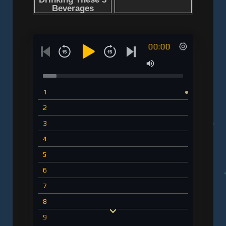
«Неизведанные земли: Колумб» (серия
«Исторический интерес»).
Слушать аудиокнигу "Неизведанные земли.
00:00
Колумб - Фернандес-Арместо Фелипе" онлайн
бесплатно без регистрации - полная версия
1
2
3
4
5
6
7
8
9