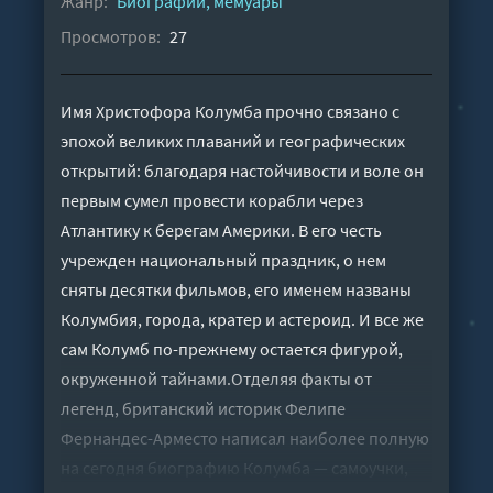
Жанр:
Биографии, мемуары
Просмотров:
27
Имя Христофора Колумба прочно связано с
эпохой великих плаваний и географических
открытий: благодаря настойчивости и воле он
первым сумел провести корабли через
Атлантику к берегам Америки. В его честь
учрежден национальный праздник, о нем
сняты десятки фильмов, его именем названы
Колумбия, города, кратер и астероид. И все же
сам Колумб по-прежнему остается фигурой,
окруженной тайнами.Отделяя факты от
легенд, британский историк Фелипе
Фернандес-Арместо написал наиболее полную
на сегодня биографию Колумба — самоучки,