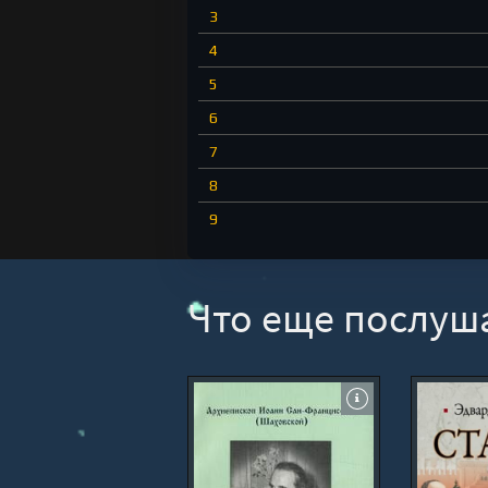
3
4
5
6
7
8
9
10
11
Что еще послуш