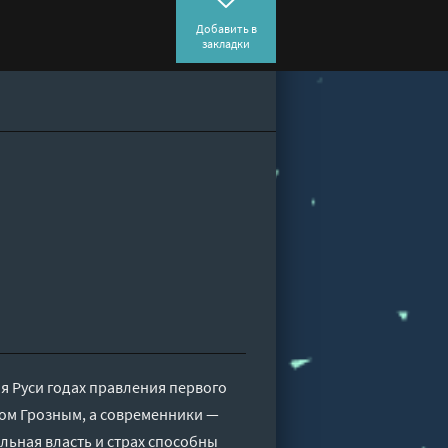
Добавить в
закладки
я Руси годах правления первого
ном Грозным, а современники —
льная власть и страх способны