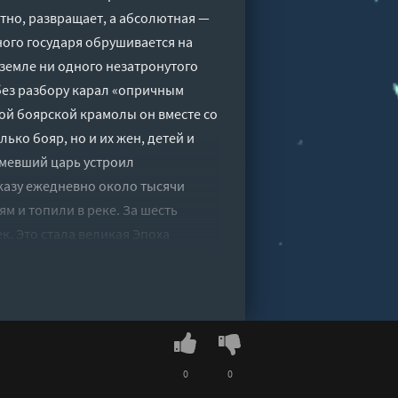
стно, развращает, а абсолютная —
ого государя обрушивается на
 земле ни одного незатронутого
 без разбору карал «опричным
мой боярской крамолы он вместе со
ько бояр, но и их жен, детей и
умевший царь устроил
казу ежедневно около тысячи
м и топили в реке. За шесть
к. Это стала великая Эпоха
до самой кончины «праведника
ю проступает другой самодержец
оты, кающийся до одури… Так же
атр времен Нерона и Сенеки»,
азановы», «Несколько встреч с
0
0
, «Коба»