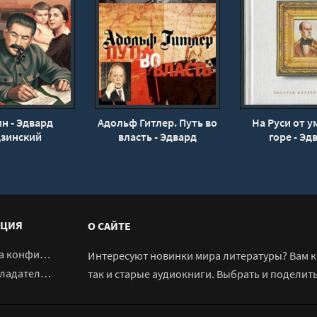
н - Эдвард
Адольф Гитлер. Путь во
На Руси от у
дзинский
власть - Эдвард
горе - Эд
Радзинский
Радзинс
ЦИЯ
О САЙТЕ
денциальности
Интересуют новинки мира литературы? Вам к 
адателям
так и старые аудиокниги. Выбрать и поделит