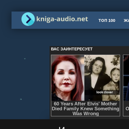
ТОП 100
Ж