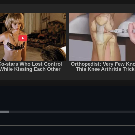
Слушать аудиокнигу "Иоанн мучитель - Радзинский Эдва
регистрации - полная версия