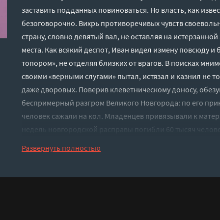
заставить подданных повиноваться. Но власть, как изве
безоговорочно. Вихрь противоречивых чувств своевольн
страну, словно девятый вал, не оставляя на истерзанной
места. Как всякий деспот, Иван видел измену повсюду и
топором», не отделяя близких от врагов. В поисках мни
своими «верными слугами» пытал, истязал и казнил не тол
даже дворовых. Поверив клеветническому доносу, обез
беспримерный разгром Великого Новгорода: по его при
человек сажали на кол. Младенцев привязывали к матеря
недель новгородской расправы погибли 60 тысяч челове
Умерщвления всего живого — без меры и без просвета, 
Развернуть полностью
Иовы». И сквозь этот ад неожиданной, яркой параллель
Иван — религиозный до исступления, любящий до слеп
не пропустите аудиокниги серии «История в лицах»: «Те
«Иоанн Мучитель», «Любовные сумасбродства Джакомо К
покойным господином Моцартом», «Прогулки с палачом»