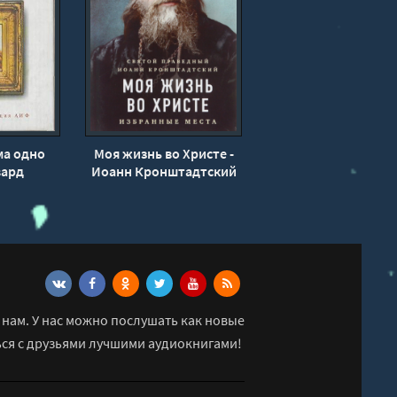
ма одно
Моя жизнь во Христе -
вард
Иоанн Кронштадтский
кий
нам. У нас можно послушать как новые
ься с друзьями лучшими аудиокнигами!