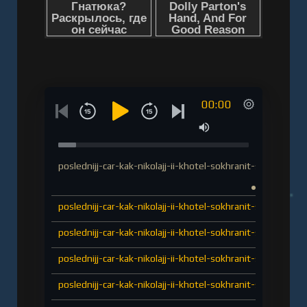
себя.Опираясь на недавно рассекреченные
архивные материалы, исторические
документы, публицистику эпохи и
свидетельства современников, Хасэгава
восстанавливает почти поминутную картину
00:00
отречения Николая II и событий,
сопровождавших Февральскую революцию.
Слушать аудиокнигу "Последний царь: Как
Николай II хотел сохранить самодержавие, а
poslednijj-car-kak-nikolajj-ii-khotel-sokhranit-samoderzh
потерял империю - Цуёси Хасэгава" онлайн
бесплатно без регистрации - полная версия
poslednijj-car-kak-nikolajj-ii-khotel-sokhranit-samoderzh
poslednijj-car-kak-nikolajj-ii-khotel-sokhranit-samoderzh
poslednijj-car-kak-nikolajj-ii-khotel-sokhranit-samoderzh
poslednijj-car-kak-nikolajj-ii-khotel-sokhranit-samoderzh