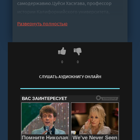
самодержавию.Цуёси Хасэгава, профессор
истории Калифорнийского университета,
объясняет, как неприятие реформ со стороны
Развернуть полностью
Николая II приблизило конец монархии.
Оставаясь заложником устаревших
представлений о власти и поддаваясь влиянию
супруги и Распутина, император раз за разом
упускал шансы изменить ситуацию: опереться
0
0
на патриотический подъем в начале Первой
СЛУШАТЬ АУДИОКНИГУ ОНЛАЙН
мировой войны и укрепить позиции;
перестроить государственный механизм на
принципах народного представительства;
объединить элиту и мобилизовать
чиновничество на защиту государства; создать
«министерство доверия» и усилить роль
кабинета. В таком случае династия могла бы
потерять часть влияния, но сохранить