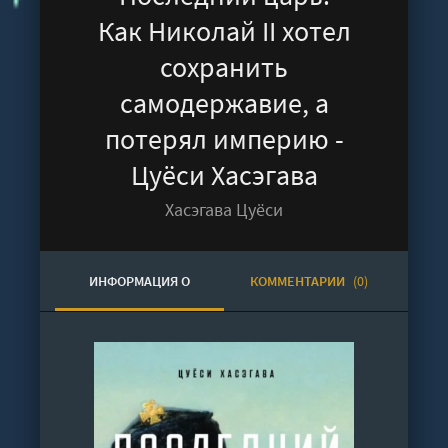
Как Николай II хотел
сохранить
самодержавие, а
потерял империю -
Цуёси Хасэгава
Хасэгава Цуёси
ИНФОРМАЦИЯ О
КОММЕНТАРИИ
(0)
АУДИОКНИГЕ