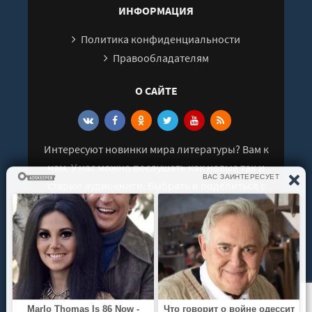
ИНФОРМАЦИЯ
Дорога в космос. Записки Летчика-космонавта СССР
Политика конфиденциальности
Дорога в космос. Записки Летчика-космонавта СССР
Правообладателям
Дорога в космос. Записки Летчика-космонавта СССР
О САЙТЕ
Дорога в космос. Записки Летчика-космонавта СССР
Дорога в космос. Записки Летчика-космонавта СССР
Интересуют новинки мира литературы? Вам к
Дорога в космос. Записки Летчика-космонавта СССР
нам. У нас можно послушать как новые так и
Дорога в космос. Записки Летчика-космонавта СССР
старые аудиокниги. Выбрать и поделиться с
друзьями лучшими аудиокнигами!
Дорога в космос. Записки Летчика-космонавта СССР
Дорога в космос. Записки Летчика-космонавта СССР
Дорога в космос. Записки Летчика-космонавта СССР
© 2021 - 2026 kniga-audio.net. Все права
Дорога в космос. Записки Летчика-космонавта СССР
защищены.
Дорога в космос. Записки Летчика-космонавта СССР