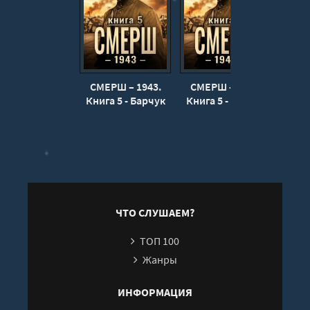
17
18
19
20
СМЕРШ – 1943.
СМЕРШ – 1943.
СМЕ
Книга 5 - Барчук
Книга 5 - Барчук
Книг
Павел
Павел
Бар
ЧТО СЛУШАЕМ?
ТОП 100
Жанры
ИНФОРМАЦИЯ