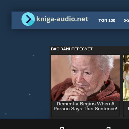
ТОП 100
Ж