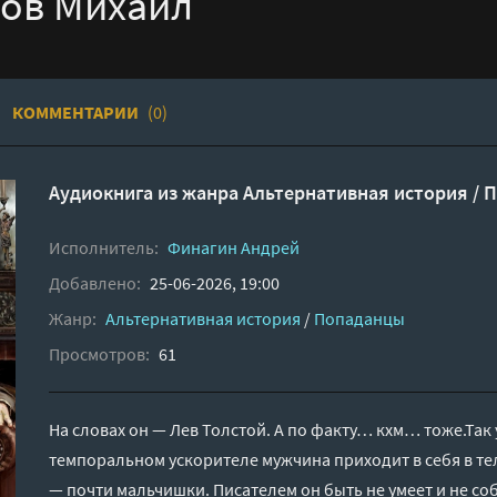
цов Михаил
КОММЕНТАРИИ
(0)
Аудиокнига из жанра
Альтернативная история
/
П
Исполнитель:
Финагин Андрей
Добавлено:
25-06-2026, 19:00
Жанр:
Альтернативная история
/
Попаданцы
Просмотров:
61
На словах он — Лев Толстой. А по факту… кхм… тоже.Так
темпоральном ускорителе мужчина приходит в себя в те
— почти мальчишки. Писателем он быть не умеет и не соби