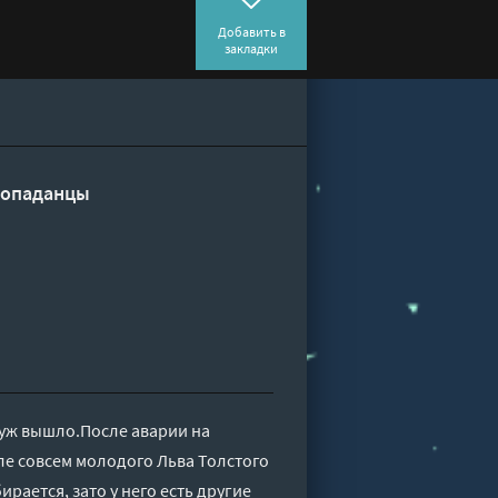
Добавить в
закладки
опаданцы
 уж вышло.После аварии на
ле совсем молодого Льва Толстого
рается, зато у него есть другие