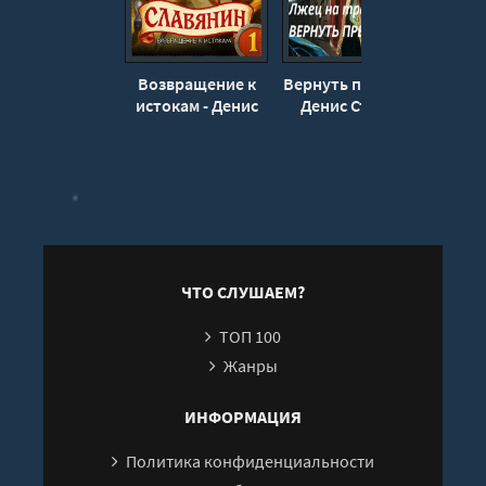
Возвращение к
Вернуть престол -
Ты 
истокам - Денис
Денис Старый
Старый
ЧТО СЛУШАЕМ?
ТОП 100
Жанры
ИНФОРМАЦИЯ
Политика конфиденциальности