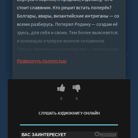
стоит славянин. Кто решит встать поперёк?
Болгары, авары, византийские интриганы — со
всеми разберусь. Потерял Родину — создам её
здесь, для себя и своих. Тем более выясняется:
я командую отрядом воинов-склавинов.
Только времени на раскачку нет — персидское
войско уже готовится к удару, на переднем крае
Развернуть полностью
мои люди; гунны затаили злобу и хотят меня
уничтожить; жена Велизария затевает свою
игру. Простых дорог не будет, но я пройду
выбранный путь и выведу по нему своих.
Слушать аудиокнигу "Глава рода - Старый
0
0
Денис" онлайн бесплатно без регистрации -
СЛУШАТЬ АУДИОКНИГУ ОНЛАЙН
полная версия