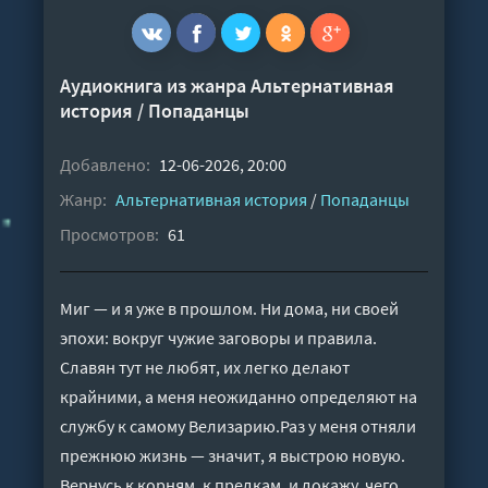
Аудиокнига из жанра
Альтернативная
история
/
Попаданцы
Добавлено:
12-06-2026, 20:00
Жанр:
Альтернативная история
/
Попаданцы
Просмотров:
61
Миг — и я уже в прошлом. Ни дома, ни своей
эпохи: вокруг чужие заговоры и правила.
Славян тут не любят, их легко делают
крайними, а меня неожиданно определяют на
службу к самому Велизарию.Раз у меня отняли
прежнюю жизнь — значит, я выстрою новую.
Вернусь к корням, к предкам, и докажу, чего