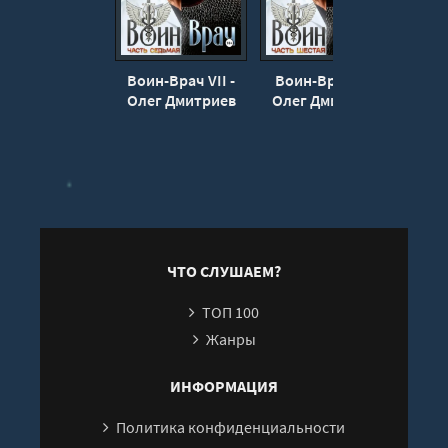
19
20
Воин-Врач VII -
Воин-Врач VI -
Вои
21
Олег Дмитриев
Олег Дмитриев
Оле
22
23
24
25
ЧТО СЛУШАЕМ?
ТОП 100
Жанры
ИНФОРМАЦИЯ
Политика конфиденциальности