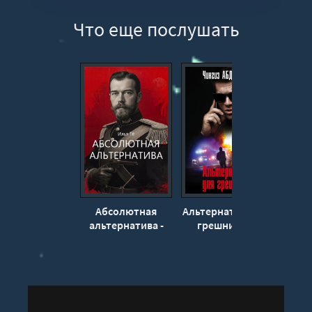
Вечерня
Что еще послушать
Абсолютная
Альтернатива для
Альте
альтернатива -
грешников -
дура
Илья Тё
Чингиз
А
Абдуллаев