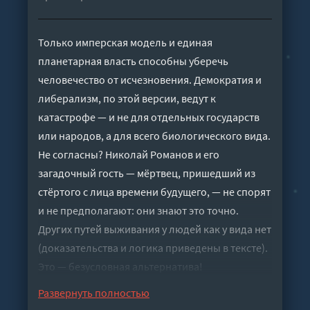
Только имперская модель и единая
планетарная власть способны уберечь
человечество от исчезновения. Демократия и
либерализм, по этой версии, ведут к
катастрофе — и не для отдельных государств
или народов, а для всего биологического вида.
Не согласны? Николай Романов и его
загадочный гость — мёртвец, пришедший из
стёртого с лица времени будущего, — не спорят
и не предполагают: они знают это точно.
Других путей выживания у людей как у вида нет
(доказательства и логика приведены в тексте).
Это — безусловная альтернатива!
Слушать аудиокнигу "Абсолютная
Развернуть полностью
альтернатива 2 - Илья Тё" онлайн бесплатно