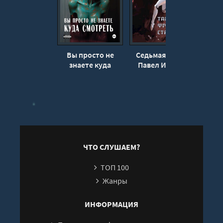
18
19
20
Вы просто не
Седьмая мапа -
Паца
21
знаете куда
Павел Иевлев
медл
смотреть - Павел
Пав
22
Иевлев
23
24
25
26
ЧТО СЛУШАЕМ?
27
ТОП 100
28
Жанры
29
30
ИНФОРМАЦИЯ
31