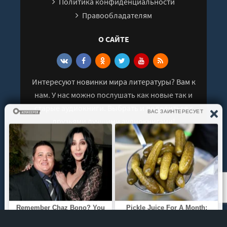
Политика конфиденциальности
32
Правообладателям
33
О САЙТЕ
34
35
36
Интересуют новинки мира литературы? Вам к
37
нам. У нас можно послушать как новые так и
старые аудиокниги. Выбрать и поделиться с
друзьями лучшими аудиокнигами!
© 2021 - 2026 kniga-audio.net. Все права
защищены.